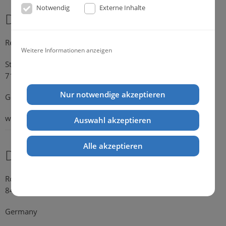
Notwendig
Externe Inhalte
Dr. Michael Konik
Representative Germany
Weitere Informationen anzeigen
Strümpfelbacher Strasse 21
71384 Weinstadt-Endersbach
Nur notwendige akzeptieren
Germany
web:
www.konik.de
Auswahl akzeptieren
Alle akzeptieren
Dr. Kathrin Falkenstein
Rosengasse 354
84028 Landshut
Germany